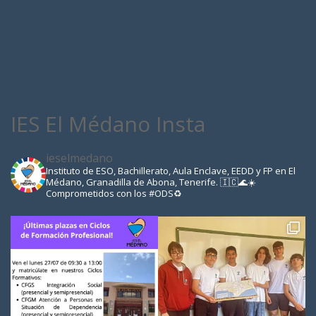
IES El Médano Insta
ieselmedano
Instituto de ESO, Bachillerato, Aula Enclave, EEDD y FP en El
Médano, Granadilla de Abona, Tenerife. 🇮🇨🌊☀️
Comprometidos con los #ODS♻️