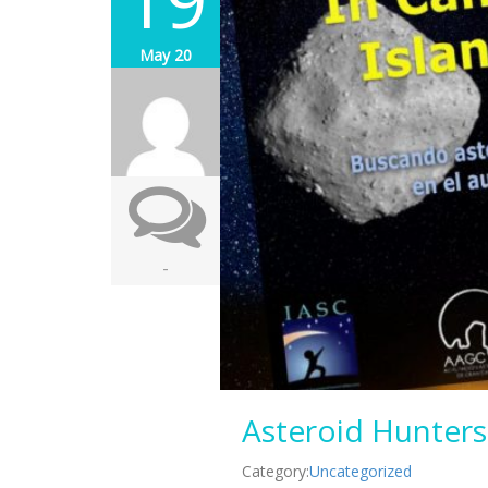
May 20
-
Asteroid Hunters 
Category:
Uncategorized