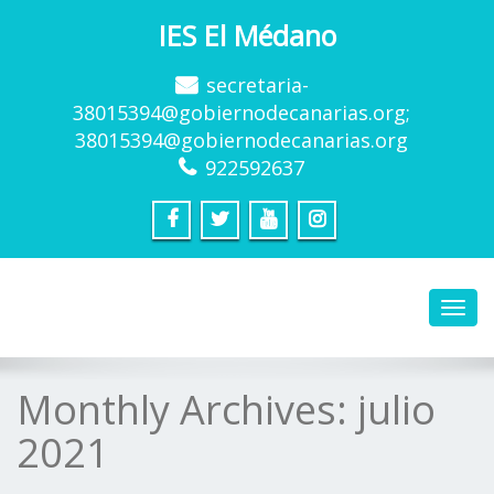
IES El Médano
secretaria-
38015394@gobiernodecanarias.org;
38015394@gobiernodecanarias.org
922592637
Toggl
navig
Monthly Archives:
julio
2021