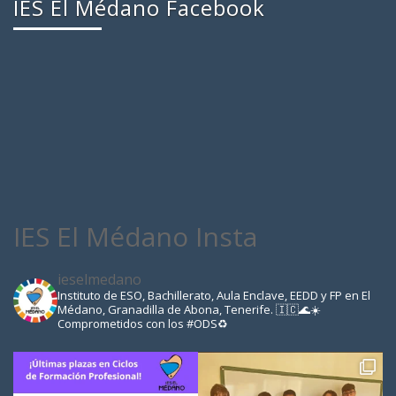
IES El Médano Facebook
IES El Médano Insta
ieselmedano
Instituto de ESO, Bachillerato, Aula Enclave, EEDD y FP en El
Médano, Granadilla de Abona, Tenerife. 🇮🇨🌊☀️
Comprometidos con los #ODS♻️