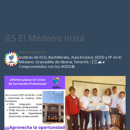
IES El Médano Insta
ieselmedano
Instituto de ESO, Bachillerato, Aula Enclave, EEDD y FP en El
Médano, Granadilla de Abona, Tenerife. 🇮🇨🌊☀️
Comprometidos con los #ODS♻️