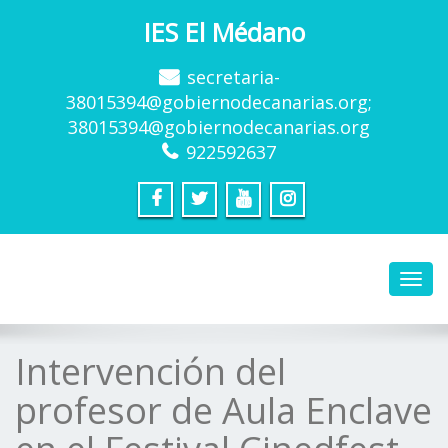
IES El Médano
secretaria-
38015394@gobiernodecanarias.org;
38015394@gobiernodecanarias.org
922592637
Toggl
navig
Intervención del
profesor de Aula Enclave