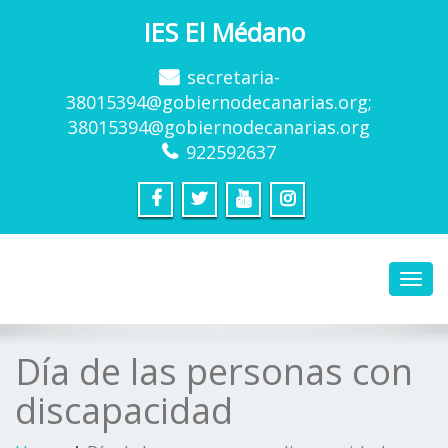
IES El Médano
secretaria-
38015394@gobiernodecanarias.org;
38015394@gobiernodecanarias.org
922592637
Toggl
navig
Día de las personas con
discapacidad