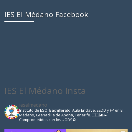
IES El Médano Facebook
IES El Médano Insta
ieselmedano
Instituto de ESO, Bachillerato, Aula Enclave, EEDD y FP en El
Médano, Granadilla de Abona, Tenerife. 🇮🇨🌊☀️
Comprometidos con los #ODS♻️