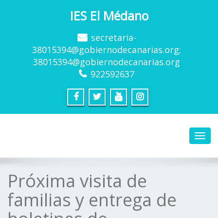
IES El Médano
secretaria-
38015394@gobiernodecanarias.org;
38015394@gobiernodecanarias.org
922592637
Toggl
navig
Próxima visita de
familias y entrega de