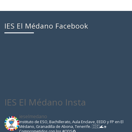
IES El Médano Facebook
IES El Médano Insta
ieselmedano
Instituto de ESO, Bachillerato, Aula Enclave, EEDD y FP en El
Médano, Granadilla de Abona, Tenerife. 🇮🇨🌊☀️
Comprometidos con los #ODS♻️