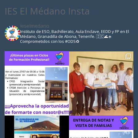
IES El Médano Insta
ieselmedano
Instituto de ESO, Bachillerato, Aula Enclave, EEDD y FP en El
Médano, Granadilla de Abona, Tenerife. 🇮🇨🌊☀️
Comprometidos con los #ODS♻️