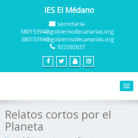
IES El Médano
secretaria-
38015394@gobiernodecanarias.org;
38015394@gobiernodecanarias.org
922592637
Toggl
navig
Relatos cortos por el
Planeta