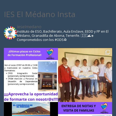
IES El Médano Insta
ieselmedano
Instituto de ESO, Bachillerato, Aula Enclave, EEDD y FP en El
Médano, Granadilla de Abona, Tenerife. 🇮🇨🌊☀️
Comprometidos con los #ODS♻️