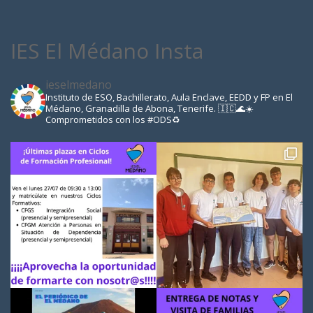
IES El Médano Insta
ieselmedano
Instituto de ESO, Bachillerato, Aula Enclave, EEDD y FP en El
Médano, Granadilla de Abona, Tenerife. 🇮🇨🌊☀️
Comprometidos con los #ODS♻️