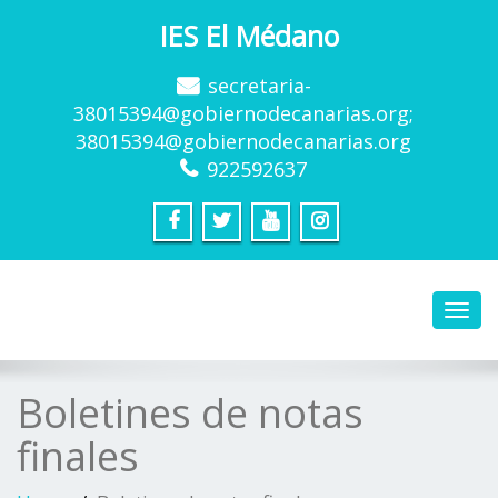
IES El Médano
secretaria-
38015394@gobiernodecanarias.org;
38015394@gobiernodecanarias.org
922592637
Toggl
navig
Boletines de notas
finales