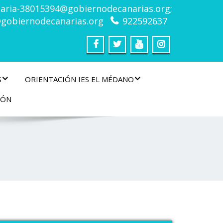
taria-38015394@gobiernodecanarias.org;
gobiernodecanarias.org
922592637
S
ORIENTACIÓN IES EL MÉDANO
IÓN